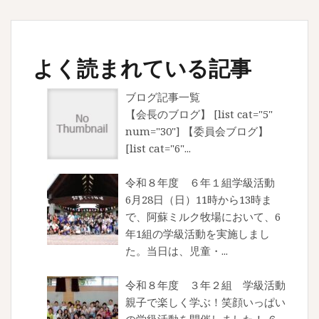
よく読まれている記事
ブログ記事一覧
【会長のブログ】 [list cat="5"
num="30"] 【委員会ブログ】
[list cat="6"...
令和８年度 ６年１組学級活動
6月28日（日）11時から13時ま
で、阿蘇ミルク牧場において、6
年1組の学級活動を実施しまし
た。当日は、児童・...
令和８年度 ３年２組 学級活動
親子で楽しく学ぶ！笑顔いっぱい