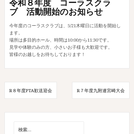
令和８年度 コーラスクラ
ブ 活動開始のお知らせ
今年度のコーラスクラブは、5/21木曜日に活動を開始し
ます。
場所は多目的ホール、時間は10:00から11:30です。
見学や体験のみの方、小さいお子様も大歓迎です。
皆様のお越しをお待ちしております！
投
R８年度PTA歓送迎会
R７年度九附連宮崎⼤会
稿
ナ
ビ
ゲ
検
索: