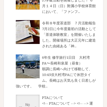
の学級活動を開催しました！ ６
月１４日（日）附属小学校体育館
において、「ファンフ...
令和８年度茶道部 ７月活動報告
7月2日に今年度最初の活動として
「茶道体験教室」を開催いたしま
した。開催場所は大正元年に建造
された由緒ある「神...
6年生 修学旅行1日目 大村湾
PA〜長崎和泉屋（昼食）
順調に長崎へ向けて移動して、
10:45頃大村湾PAにて休憩タイ
ム。長崎はお天気も良く日差しが
強いです。 学校...
PTAについて
<!-- PTAについて --> <!-- --> 運