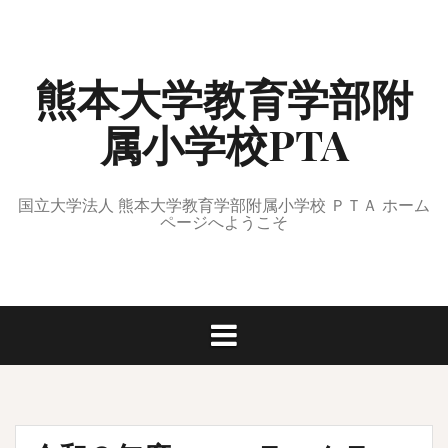
コ
ン
テ
熊本大学教育学部附
ン
ツ
属小学校PTA
へ
ス
キ
ッ
国立大学法人 熊本大学教育学部附属小学校 ＰＴＡ ホーム
ページへようこそ
プ