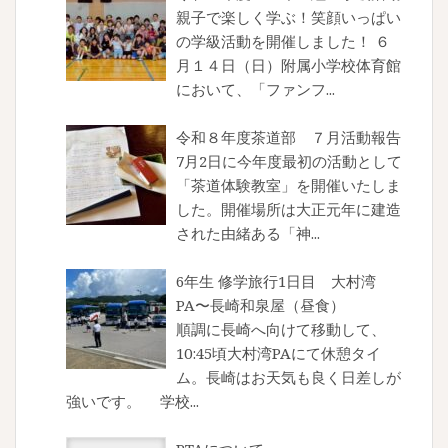
親子で楽しく学ぶ！笑顔いっぱい
の学級活動を開催しました！ ６
月１４日（日）附属小学校体育館
において、「ファンフ...
令和８年度茶道部 ７月活動報告
7月2日に今年度最初の活動として
「茶道体験教室」を開催いたしま
した。開催場所は大正元年に建造
された由緒ある「神...
6年生 修学旅行1日目 大村湾
PA〜長崎和泉屋（昼食）
順調に長崎へ向けて移動して、
10:45頃大村湾PAにて休憩タイ
ム。長崎はお天気も良く日差しが
強いです。 学校...