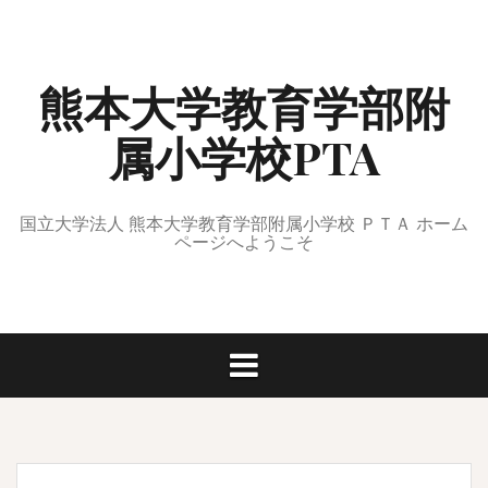
コ
ン
テ
熊本大学教育学部附
ン
ツ
属小学校PTA
へ
ス
キ
ッ
国立大学法人 熊本大学教育学部附属小学校 ＰＴＡ ホーム
ページへようこそ
プ