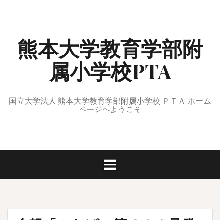
コ
ン
テ
熊本大学教育学部附
ン
ツ
属小学校PTA
へ
ス
キ
ッ
国立大学法人 熊本大学教育学部附属小学校 ＰＴＡ ホーム
ページへようこそ
プ