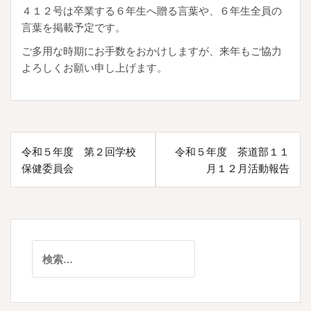
４１２号は卒業する６年生へ贈る言葉や、６年生全員の
言葉を掲載予定です。
ご多用な時期にお手数をおかけしますが、来年もご協力
よろしくお願い申し上げます。
投
令和５年度 第２回学校
令和５年度 茶道部１１
稿
保健委員会
月１２月活動報告
ナ
ビ
ゲ
検
ー
索:
シ
ョ