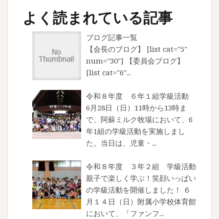
よく読まれている記事
ブログ記事一覧
【会長のブログ】 [list cat="5"
num="30"] 【委員会ブログ】
[list cat="6"...
令和８年度 ６年１組学級活動
6月28日（日）11時から13時ま
で、阿蘇ミルク牧場において、6
年1組の学級活動を実施しまし
た。当日は、児童・...
令和８年度 ３年２組 学級活動
親子で楽しく学ぶ！笑顔いっぱい
の学級活動を開催しました！ ６
月１４日（日）附属小学校体育館
において、「ファンフ...