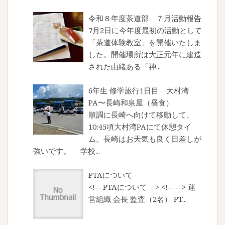
令和８年度茶道部 ７月活動報告
7月2日に今年度最初の活動として
「茶道体験教室」を開催いたしま
した。開催場所は大正元年に建造
された由緒ある「神...
6年生 修学旅行1日目 大村湾
PA〜長崎和泉屋（昼食）
順調に長崎へ向けて移動して、
10:45頃大村湾PAにて休憩タイ
ム。長崎はお天気も良く日差しが
強いです。 学校...
PTAについて
<!-- PTAについて --> <!-- --> 運
営組織 会長 監査（2名） PT...